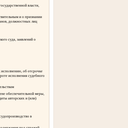
государственной власти,
твительным и о признании
ганов, должностных лиц
ого суда, заявлений о
к исполнению, об отсрочке
ороте исполнения судебного
ельствам
амене обеспечительной меры,
иты авторских и (или)
 судопроизводство в
содержания под стражей,