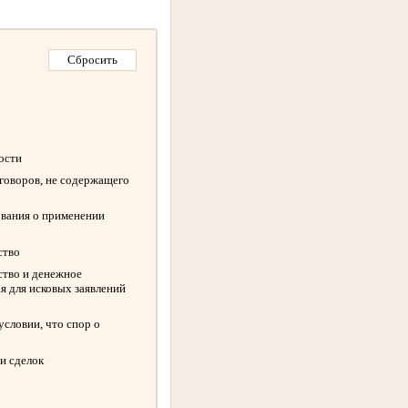
ности
оговоров, не содержащего
ования о применении
ство
ство и денежное
я для исковых заявлений
словии, что спор о
и сделок