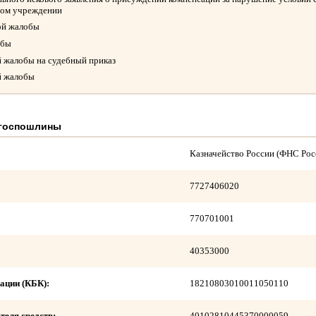
ном учреждении
ой жалобы
обы
й жалобы на судебный приказ
й жалобы
 госпошлины
Казначейство России (ФНС Рос
7727406020
770701001
40353000
ации (КБК):
18210803010011050110
теля средств:
40102810445370000059