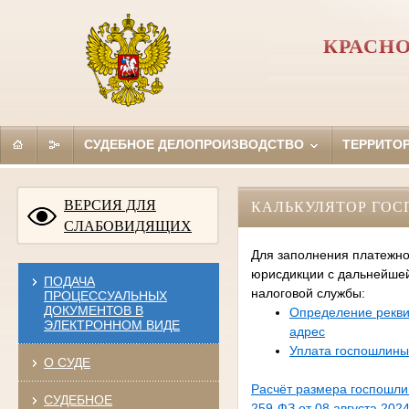
КРАСНО
СУДЕБНОЕ ДЕЛОПРОИЗВОДСТВО
ТЕРРИТО
ВЕРСИЯ ДЛЯ
КАЛЬКУЛЯТОР ГО
СЛАБОВИДЯЩИХ
Для заполнения платежно
юрисдикции с дальнейше
ПОДАЧА
налоговой службы:
ПРОЦЕССУАЛЬНЫХ
ДОКУМЕНТОВ В
Определение рекви
ЭЛЕКТРОННОМ ВИДЕ
адрес
Уплата госпошлины
О СУДЕ
Расчёт размера госпошл
СУДЕБНОЕ
259-ФЗ от 08 августа 2024