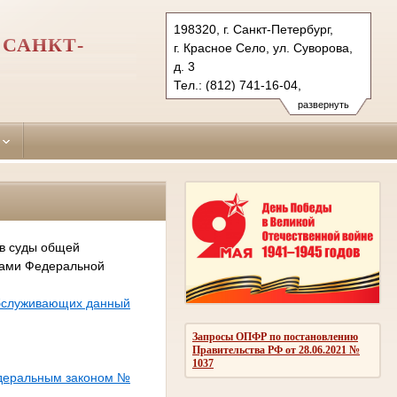
198320, г. Санкт-Петербург,
 САНКТ-
г. Красное Село, ул. Суворова,
д. 3
Тел.: (812) 741-16-04,
(812) 741-98-55 (ф.)
развернуть
Ksl.spb@sudrf.ru
 в суды общей
сами Федеральной
обслуживающих данный
Запросы ОПФР по постановлению
Правительства РФ от 28.06.2021 №
1037
едеральным законом №