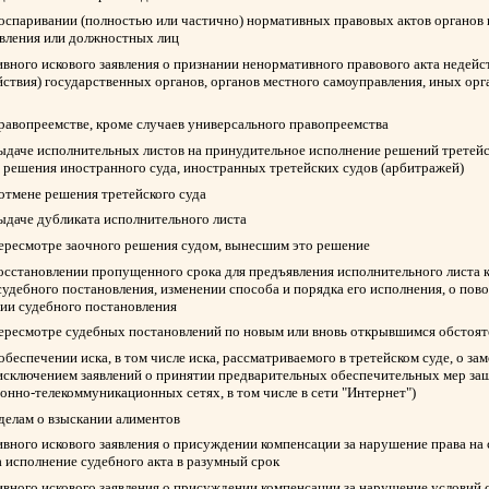
 оспаривании (полностью или частично) нормативных правовых актов органов 
авления или должностных лиц
вного искового заявления о признании ненормативного правового акта недейс
йствия) государственных органов, органов местного самоуправления, иных ор
правопреемстве, кроме случаев универсального правопреемства
выдаче исполнительных листов на принудительное исполнение решений третейск
 решения иностранного суда, иностранных третейских судов (арбитражей)
 отмене решения третейского суда
выдаче дубликата исполнительного листа
пересмотре заочного решения судом, вынесшим это решение
восстановлении пропущенного срока для предъявления исполнительного листа 
судебного постановления, изменении способа и порядка его исполнения, о пов
нии судебного постановления
пересмотре судебных постановлений по новым или вновь открывшимся обстоят
обеспечении иска, в том числе иска, рассматриваемого в третейском суде, о з
 исключением заявлений о принятии предварительных обеспечительных мер защ
нно-телекоммуникационных сетях, в том числе в сети "Интернет")
 делам о взыскании алиментов
вного искового заявления о присуждении компенсации за нарушение права на
а исполнение судебного акта в разумный срок
вного искового заявления о присуждении компенсации за нарушение условий 