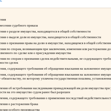
ления
ынесении судебного приказа
ления о разделе имущества, находящегося в общей собственности
ления о выделе доли из имущества, находящегося в общей собственности
ления о признании права на долю в имуществе, находящемся в общей собствен
ления по спорам, возникающим при заключении, изменении или расторжении д
олненного по сделке или о присуждении имущества
ления по спорам о признании сделок недействительными, не содержащего треб
ности сделок
ления, содержащего требования об обращении взыскания на заложенное имуще
ления, содержащего требования об обращении взыскания на заложенное имуще
 обязательству, по которому уплачена государственная пошлина, установленна
вления об истребовании наследниками принадлежащей им доли имущества при у
ости на это имущество судом ранее был разрешен
вления, содержащего требования о применении последствий недействительност
вления о расторжении брака
 делам особого производства