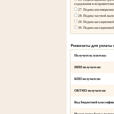
содержания в исправитель
27. Подача апелляционн
28. Подача частной жал
29. Подача кассационно
30. Подача кассационно
Реквизиты для уплаты
Получатель платежа:
ИНН получателя:
КПП получателя:
ОКТМО получателя:
Код бюджетной классифик
Номер счета банка получа