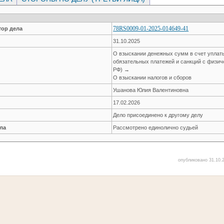
78RS0009-01-2025-014649-41
ор дела
31.10.2025
О взыскании денежных сумм в счет уплат
обязательных платежей и санкций с физиче
РФ) →
О взыскании налогов и сборов
Ушанова Юлия Валентиновна
17.02.2026
Дело присоединено к другому делу
ла
Рассмотрено единолично судьей
опубликовано 31.10.2