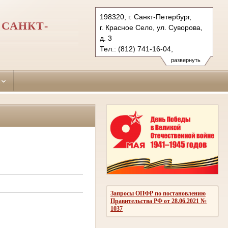
198320, г. Санкт-Петербург,
 САНКТ-
г. Красное Село, ул. Суворова,
д. 3
Тел.: (812) 741-16-04,
(812) 741-98-55 (ф.)
развернуть
Ksl.spb@sudrf.ru
Запросы ОПФР по постановлению
Правительства РФ от 28.06.2021 №
1037