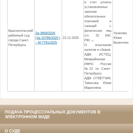
в счет уплаты
установленных
законом
обязательных
платежей и
санкций с
Красносельский
физических лиц
2а-3858/2026
Ушанова
районный суд
(гл. 32 КАС
(2а-10786/2025;)
23.12.2025
Юлия
города Санкт-
РФ) →
~ М-7791/2025
Валентинов
Петербурга
О взыскании
налогов и сборов
АДМ. ИСТЕЦ:
Межрайонная
ИФНС России
№22 по Санкт-
Петербургу
АДМ. ОТВЕТЧИК:
Тависова Юлия
Маратовна
ПОДАЧА ПРОЦЕССУАЛЬНЫХ ДОКУМЕНТОВ В
ЭЛЕКТРОННОМ ВИДЕ
О СУДЕ