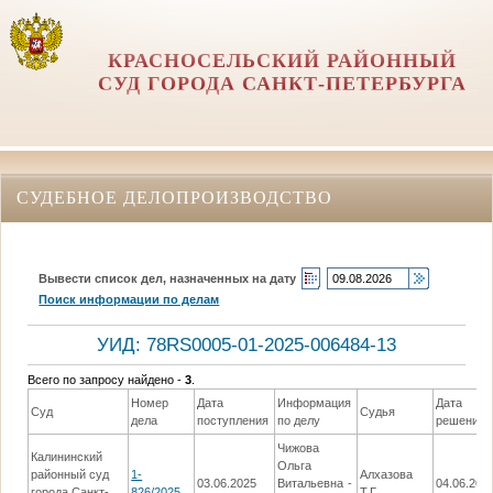
КРАСНОСЕЛЬСКИЙ РАЙОННЫЙ
СУД ГОРОДА САНКТ-ПЕТЕРБУРГА
СУДЕБНОЕ ДЕЛОПРОИЗВОДСТВО
Вывести список дел, назначенных на дату
Поиск информации по делам
УИД: 78RS0005-01-2025-006484-13
Всего по запросу найдено -
3
.
Номер
Дата
Информация
Дата
Суд
Судья
дела
поступления
по делу
решения
Чижова
Калининский
Ольга
районный суд
1-
Алхазова
03.06.2025
Витальевна -
04.06.202
города Санкт-
826/2025
Т.Г.