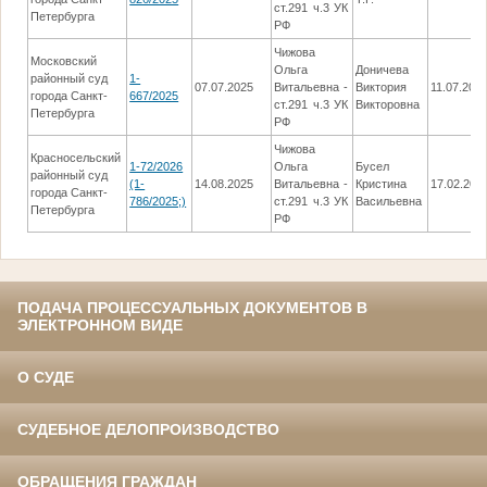
ст.291 ч.3 УК
Петербурга
РФ
Чижова
Московский
Ольга
Доничева
районный суд
1-
07.07.2025
Витальевна -
Виктория
11.07.202
города Санкт-
667/2025
ст.291 ч.3 УК
Викторовна
Петербурга
РФ
Чижова
Красносельский
1-72/2026
Ольга
Бусел
районный суд
(1-
14.08.2025
Витальевна -
Кристина
17.02.202
города Санкт-
786/2025;)
ст.291 ч.3 УК
Васильевна
Петербурга
РФ
ПОДАЧА ПРОЦЕССУАЛЬНЫХ ДОКУМЕНТОВ В
ЭЛЕКТРОННОМ ВИДЕ
О СУДЕ
СУДЕБНОЕ ДЕЛОПРОИЗВОДСТВО
ОБРАЩЕНИЯ ГРАЖДАН