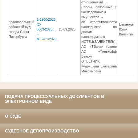
отношениями →
Споры, связанные с
наследованием
имущества →
2-1960/2026
Красносельский
об ответственности
(2-
Цыганкова
районный суд
наследников по
8603/2025;)
25.09.2025
Юлия
города Санкт-
долгам
~
Валентинов
Петербурга
наследодателя
М-5781/2025
ИСТЕЦ(ЗАЯВИТЕЛЬ):
АО «ТБанк» (ранее
АО «Тинькофф
Банк»)
ОТВЕТЧИК:
Кудряшева Екатерина
Максимовна
ПОДАЧА ПРОЦЕССУАЛЬНЫХ ДОКУМЕНТОВ В
ЭЛЕКТРОННОМ ВИДЕ
О СУДЕ
СУДЕБНОЕ ДЕЛОПРОИЗВОДСТВО