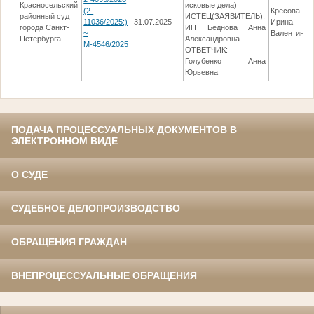
Красносельский
исковые дела)
(2-
Кресова
районный суд
ИСТЕЦ(ЗАЯВИТЕЛЬ):
11036/2025;)
31.07.2025
Ирина
города Санкт-
ИП Беднова Анна
~
Валентинов
Петербурга
Александровна
М-4546/2025
ОТВЕТЧИК:
Голубенко Анна
Юрьевна
ПОДАЧА ПРОЦЕССУАЛЬНЫХ ДОКУМЕНТОВ В
ЭЛЕКТРОННОМ ВИДЕ
О СУДЕ
СУДЕБНОЕ ДЕЛОПРОИЗВОДСТВО
ОБРАЩЕНИЯ ГРАЖДАН
ВНЕПРОЦЕССУАЛЬНЫЕ ОБРАЩЕНИЯ