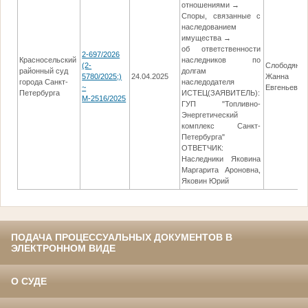
отношениями →
Споры, связанные с
наследованием
имущества →
об ответственности
2-697/2026
Красносельский
наследников по
(2-
Слободяню
районный суд
долгам
5780/2025;)
24.04.2025
Жанна
города Санкт-
наследодателя
~
Евгеньевна
Петербурга
ИСТЕЦ(ЗАЯВИТЕЛЬ):
М-2516/2025
ГУП "Топливно-
Энергетический
комплекс Санкт-
Петербурга"
ОТВЕТЧИК:
Наследники Яковина
Маргарита Ароновна,
Яковин Юрий
ПОДАЧА ПРОЦЕССУАЛЬНЫХ ДОКУМЕНТОВ В
ЭЛЕКТРОННОМ ВИДЕ
О СУДЕ